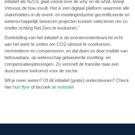
initiatief als NZCE gaat vooral over de why en de what, terwijl
Virtuous de how invult. Het is een digitaal platform waarmee alle
stakeholders in de event- en meetingindustrie gecertificeerde en
wetenschappelijk bewezen projecten kunnen selecteren om zo
sneller richting Net Zero te evolueren."
Doelstelling van het initiatief is de evenementenbranche echt
aan het werk te zetten om CO2-uitstoot te voorkomen,
verminderen en compenseren, en dat doen ze door middel van
betrouwbare, op wetenschap gebaseerde insetting- en
compensatieoplossingen. Zo versnelt de transitie naar een
duurzamere toekomst voor de sector.
Wil je meer weten? Of dit initiatief (gratis) ondersteunen? Check
hier
hun flyer
of bezoek
de website
!