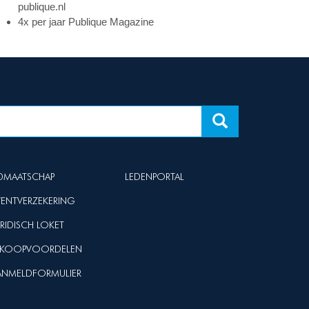
publique.nl
4x per jaar Publique Magazine
IDMAATSCHAP
LEDENPORTAL
VENTVERZEKERING
URIDISCH LOKET
NKOOPVOORDELEN
ANMELDFORMULIER