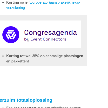
Korting
op je
(touroperator)aansprakelijkheids-
verzekering
Korting tot wel 35% op eenmalige plaatsingen
en pakketten!
erzuim totaaloplossing
Een
basiscontract
met een arbodienstverlener;