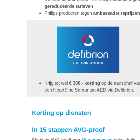
gereduceerde tarieven
Philips producten tegen
ambassadeursprijzen
Krijg tot wel
€ 300,- korting
op de aanschaf va
een HeartSine Samaritan AED via Defibrion.
Korting op diensten
In 15 stappen AVG-proof
Stichting AVG heeft een
15-stappenplan
ontwikkeld