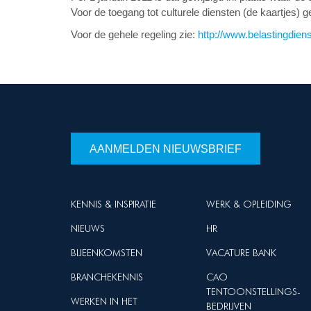
Voor de toegang tot culturele diensten (de kaartjes) ge
Voor de gehele regeling zie:
http://www.belastingdien
AANMELDEN NIEUWSBRIEF
KENNIS & INSPIRATIE
WERK & OPLEIDING
NIEUWS
HR
BIJEENKOMSTEN
VACATURE BANK
BRANCHEKENNIS
CAO
TENTOONSTELLINGS-
WERKEN IN HET
BEDRIJVEN