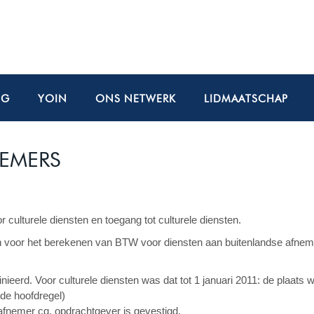
NG
YOIN
ONS NETWERK
LIDMAATSCHAP
EMERS
ulturele diensten en toegang tot culturele diensten.
den voor het berekenen van BTW voor diensten aan buitenlandse afne
nieerd. Voor culturele diensten was dat tot 1 januari 2011: de plaats 
 de hoofdregel)
e afnemer cq. opdrachtgever is gevestigd.