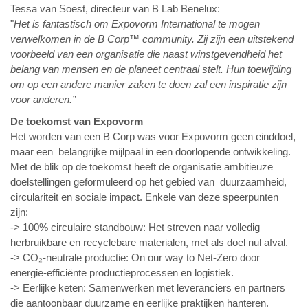
Tessa van Soest, directeur van B Lab Benelux:
"
Het is fantastisch om Expovorm International te mogen
verwelkomen in de B Corp™ community. Zij zijn een uitstekend
voorbeeld van een organisatie die naast winstgevendheid het
belang van mensen en de planeet centraal stelt. Hun toewijding
om op een andere manier zaken te doen zal een inspiratie zijn
voor anderen.”
De toekomst van Expovorm
Het worden van een B Corp was voor Expovorm geen einddoel,
maar een belangrijke mijlpaal in een doorlopende ontwikkeling.
Met de blik op de toekomst heeft de organisatie ambitieuze
doelstellingen geformuleerd op het gebied van duurzaamheid,
circulariteit en sociale impact. Enkele van deze speerpunten
zijn:
-> 100% circulaire standbouw: Het streven naar volledig
herbruikbare en recyclebare materialen, met als doel nul afval.
-> CO₂-neutrale productie: On our way to Net-Zero door
energie-efficiënte productieprocessen en logistiek.
-> Eerlijke keten: Samenwerken met leveranciers en partners
die aantoonbaar duurzame en eerlijke praktijken hanteren.