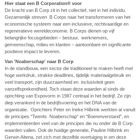
Hier staat een B Corporation® voor
De kracht van B Corp zit in het collectief, niet in het individu.
Gezamenlijk streven B Corps naar het transformeren van het
economische systeem naar een inclusieve, rechtvaardige en
regeneratieve wereldeconomie. B Corps dienen op vijf
belangrijke focusgebieden – bestuur, werknemers,
gemeenschap, milieu en klanten – aantoonbare en significante
positieve impact te leveren.
Van 'Noaberschap' naar B Corp
In de standbouw, een sector die traditioneel te maken heeft met
hoge werkdruk, strakke deadlines, tijdelijk materiaalgebruik en
veel transport, zijn duurzaamheid en inclusiviteit geen
vanzelfsprekendheid. Toch staan deze waarden al sinds de
oprichting van Expovorm in 1987 centraal in het bedrijf. Ze zijn
diep verankerd in de bedrijfsvoering en het DNA van de
organisatie. Oprichters Peter en Ineke Hilbrink werkten al vanuit
de principes “Twents Noaberschap” en “Boerenverstand”, en
implementeerden veel van de principes die nu onder de B Corp
waarden vallen. Ook de huidige generatie, Pauline Hilbrink en
Gerwin Altena, zet zich met dezelfde overtuiging in om deze