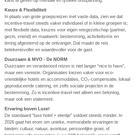
kans te geven op mentale en fysieke ontspanning.
Keuze & Flexibiliteit
In plaats van grote groepsreizen met vaste data, zien we dat
incentive-travel steeds vaker individueel of in kleine groepen is;
met flexibele data, keuzes voor eigen reisgezelschap (partner,
gezin, vriend) en maatwerk: bestemming, activiteitsmix en
timing afgestemd op de ontvanger. Dat maakt de reis
betekenisvoller en waardevoller voor de gast.
Duurzaam & MVO - De NORM
Duurzaam en verantwoord reizen is niet langer “nice to have”,
maar een vereiste. Organisaties kiezen vaker voor eco-
vriendelijke hotels en accommodaties, CO₂-compensatie, lokaal
geproduceerde catering, en zelfs sociale projecten in de
bestemming. Zo is incentive-travel niet alleen een beloning,
maar ook een statement.
Ervaring boven Luxe!
De standaard “luxe hotel + etentje” voldoet steeds minder. In
2026 gaat het erom om unieke, memorabele ervaringen te
bieden: cultuur, natuur, avontuur, persoonlijke groei, of