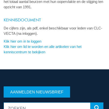
het totaal aantal beurzen met hun oopervlakte en de stijging ten
opzicht van 1991.
KENNISDOCUMENT
De cijfers zijn, als pdf, enkel beschikbaar voor leden van CLC-
VECTA (na inloggen).
Klik hier om in te loggen
Klik hier om lid te worden en alle artikelen van het
kenniscentrum te bekijken
AANMELDEN NIEUWSBRIEF