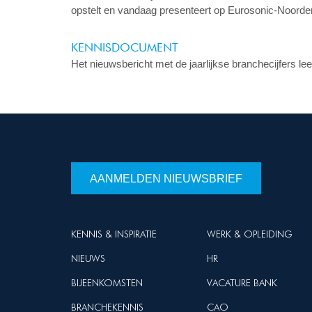
opstelt en vandaag presenteert op Eurosonic-Noorder
KENNISDOCUMENT
Het nieuwsbericht met de jaarlijkse branchecijfers le
AANMELDEN NIEUWSBRIEF
KENNIS & INSPIRATIE
WERK & OPLEIDING
NIEUWS
HR
BIJEENKOMSTEN
VACATURE BANK
BRANCHEKENNIS
CAO