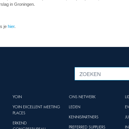
slag in Groningen.
es je
hier
.
YOIN
ONS NETWERK
L
YOIN EXCELLENT MEETING
LEDEN
E
PLACES
KENNISPARTNERS
J
ERKEND
PREFERRED SUPPLIERS
I