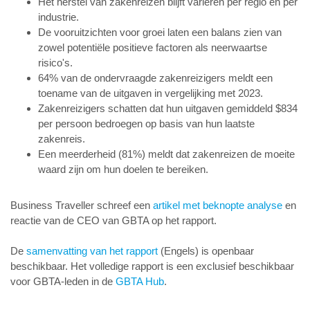
Het herstel van zakenreizen blijft variëren per regio en per
industrie.
De vooruitzichten voor groei laten een balans zien van
zowel potentiële positieve factoren als neerwaartse
risico's.
64% van de ondervraagde zakenreizigers meldt een
toename van de uitgaven in vergelijking met 2023.
Zakenreizigers schatten dat hun uitgaven gemiddeld $834
per persoon bedroegen op basis van hun laatste
zakenreis.
Een meerderheid (81%) meldt dat zakenreizen de moeite
waard zijn om hun doelen te bereiken.
Business Traveller schreef een
artikel met beknopte analyse
en
reactie van de CEO van GBTA op het rapport.
De
samenvatting van het rapport
(Engels) is openbaar
beschikbaar. Het volledige rapport is een exclusief beschikbaar
voor GBTA-leden in de
GBTA Hub
.